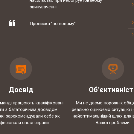
Законопроект про зміни в діяльності
аптек
Штрафи за порушення трудового
законодавства можуть знизити
Скорочено підстави для проведення
Досвід
Об’єктивніст
позапланових податкових перевірок
оманді працюють кваліфіковані
Ми не даємо порожніх обіц
ти з багаторічним досвідом
реально оцінюємо ситуацію і
19-20 березня відбувались національні
які зарекомендували себе як
найоптимальніший шлях для 
судові змагання з медіа права
фесіонали своєї справи.
Вашої проблеми.