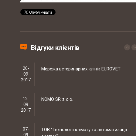
29-
Західний експертно-консалтинговий
09
центр
2017
20-
Мережа ветеринарних клінік EUROVET
09
Відгуки клієнтів
2017
12-
NOMO SP. z o.o.
09
2017
07-
ТОВ "Технології клімату та автоматизації
09
систем""
2017
01-
Приватне підприємство "НОВІТЕХ"