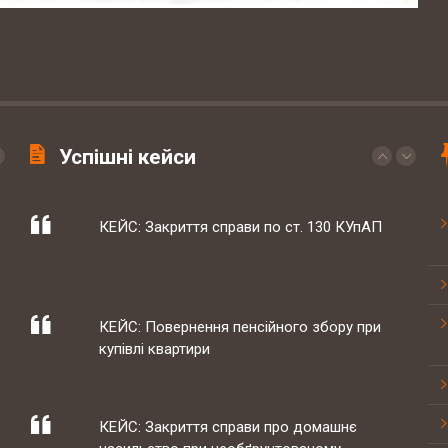
КЕЙС: встановлення батьківства
КЕЙС: Закриття справи по ст. 130 КУпАП
Успішні кейси
КЕЙС: Повернення пенсійного збору при
купівлі квартири
КЕЙС: Закриття справи про домашнє
насильство при необґрунтованому
звинуваченні
Прописка "по новому"