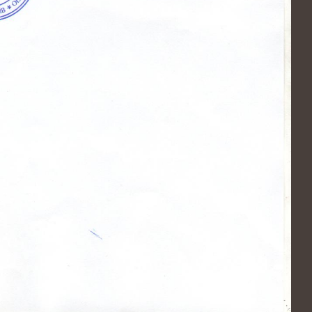
Законопроект про зміни в діяльності
аптек
Штрафи за порушення трудового
законодавства можуть знизити
Скорочено підстави для проведення
позапланових податкових перевірок
19-20 березня відбувались національні
судові змагання з медіа права