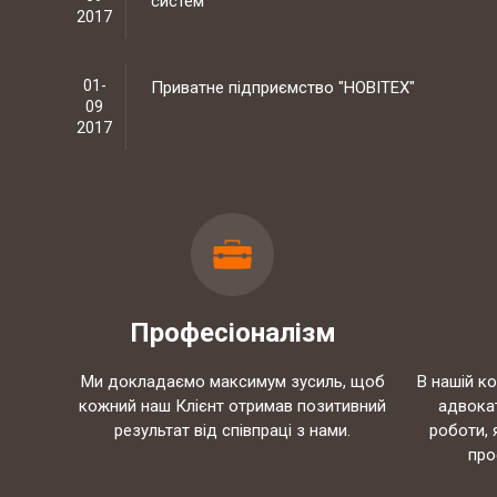
09
2017
02-
ТОВ "АЛЬФА-КОМ ЛТД"
08
2017
12-
Інтернет магазин автозапчастин CARS-
07
PARTS
2017
10-
ТОВ "РЕЙДЖ ЕНЕРДЖІ"
Професіоналізм
05
2017
Ми докладаємо максимум зусиль, щоб
В нашій к
кожний наш Клієнт отримав позитивний
адвока
07-
ТОВ "ЮБТ ГРУП"
результат від співпраці з нами.
роботи, 
04
про
2017