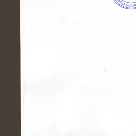
12-
Інтернет магазин автозапчастин CARS-
07
PARTS
2017
10-
ТОВ "РЕЙДЖ ЕНЕРДЖІ"
05
2017
07-
ТОВ "ЮБТ ГРУП"
04
2017
03-
Гуртівня ветеринарних препаратів ТОВ
03
"СІГМЕД УКРАЇНА"
2017