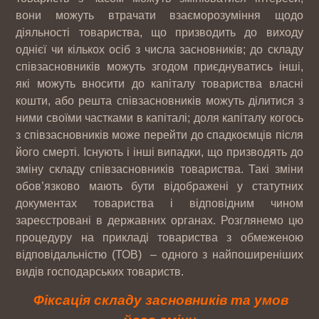
вони можуть втрачати взаєморозуміння щодо
діяльності товариства, що призводить до виходу
однієї чи кількох осіб з числа засновників; до складу
співзасновників можуть згодом приєднуватись інші,
які можуть вносити до капіталу товариства власні
кошти, або решта співзасновників можуть ділитися з
ними своїми частками в капіталі; доля капіталу когось
з співзасновників може перейти до спадкоємців після
його смерті. Існують і інші випадки, що призводять до
зміну складу співзасновників товариства. Такі зміни
обов’язково мають бути відображені у статутних
документах товариства і відповідним чином
зареєстровані в державних органах. Розглянемо цю
процедуру на прикладі товариства з обмеженою
відповідальністю (ТОВ) – одного з найпоширеніших
видів господарських товариств.
Фіксація складу засновників та умов