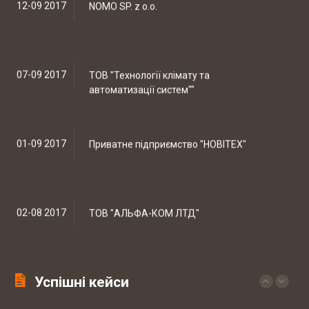
законодавства можуть знизити
12-09 2017
NOMO SP. z o.o.
Скорочено підстави для проведення
позапланових податкових перевірок
07-09 2017
ТОВ "Технології клімату та
автоматизації систем""
19-20 березня відбувались національні
судові змагання з медіа права
01-09 2017
Приватне підприємство "НОВІТЕХ"
КЕЙС: встановлення батьківства
02-08 2017
ТОВ "АЛЬФА-КОМ ЛТД"
КЕЙС: Закриття справи по ст. 130 КУпАП
Успішні кейси
12-07 2017
Інтернет магазин автозапчастин CARS-
PARTS