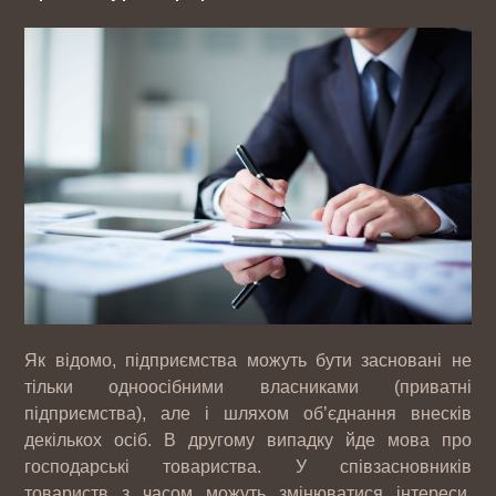
Як відомо, підприємства можуть бути засновані не
тільки одноосібними власниками (приватні
підприємства), але і шляхом об’єднання внесків
декількох осіб. В другому випадку йде мова про
господарські товариства. У співзасновників
товариств з часом можуть змінюватися інтереси,