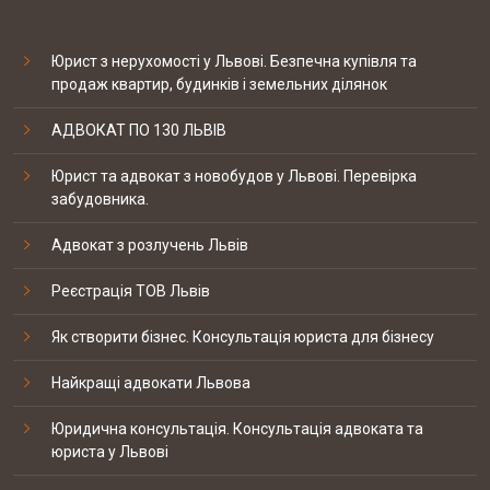
законодавства можуть знизити
20-09 2017
Мережа ветеринарних клінік EUROVET
Юрист з нерухомості у Львові. Безпечна купівля та
продаж квартир, будинків і земельних ділянок
Скорочено підстави для проведення
позапланових податкових перевірок
12-09 2017
NOMO SP. z o.o.
АДВОКАТ ПО 130 ЛЬВІВ
Юрист та адвокат з новобудов у Львові. Перевірка
забудовника.
19-20 березня відбувались національні
судові змагання з медіа права
07-09 2017
ТОВ "Технології клімату та
Адвокат з розлучень Львів
автоматизації систем""
Реєстрація ТОВ Львів
КЕЙС: встановлення батьківства
Як створити бізнес. Консультація юриста для бізнесу
Найкращі адвокати Львова
КЕЙС: Закриття справи по ст. 130 КУпАП
Юридична консультація. Консультація адвоката та
юриста у Львові