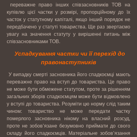
переважне право інших співзасновників ТОВ на
купівлю цієї частки у розмірі, пропорційному до їх
часток у статутному капіталі, якщо інший порядок не
передбачено у статуті товариства. Ще раз звертаємо
увагу на значення статуту у вирішенні питань між
співзасновниками ТОВ.
Успадкування частки чи її перехід до
правонаступників
У випадку смерті засновника його спадкоємці мають
переважне право на вступ до товариства. Це право
не може бути обмежене статутом, проте за рішенням
загальних зборів спадкоємцям може бути відмовлено
у вступі до товариства. Розуміти цю норму слід таким
чином: товариство не може передати частку
померлого засновника нікому на власний розсуд,
проте не зобов’язане безумовно приймати до свого
складу його спадкоємців. Матеріальне зобов’язання