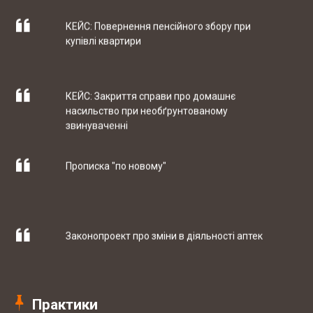
КЕЙС: Повернення пенсійного збору при
купівлі квартири
10-05 2017
ТОВ "РЕЙДЖ ЕНЕРДЖІ"
КЕЙС: Закриття справи про домашнє
насильство при необґрунтованому
07-04 2017
ТОВ "ЮБТ ГРУП"
звинуваченні
Прописка "по новому"
03-03 2017
Гуртівня ветеринарних препаратів ТОВ
"СІГМЕД УКРАЇНА"
Законопроект про зміни в діяльності аптек
29-09 2017
Західний експертно-консалтинговий
центр
Практики
Штрафи за порушення трудового