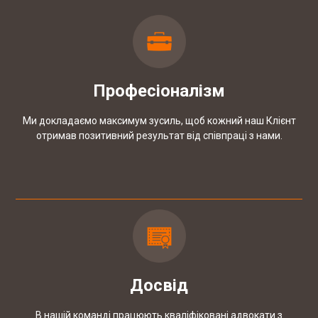
КЕЙС: Повернення пенсійного збору при
купівлі квартири
Професіоналізм
КЕЙС: Закриття справи про домашнє
насильство при необґрунтованому
Ми докладаємо максимум зусиль, щоб кожний наш Клієнт
звинуваченні
отримав позитивний результат від співпраці з нами.
Досвід
В нашій команді працюють кваліфіковані адвокати з