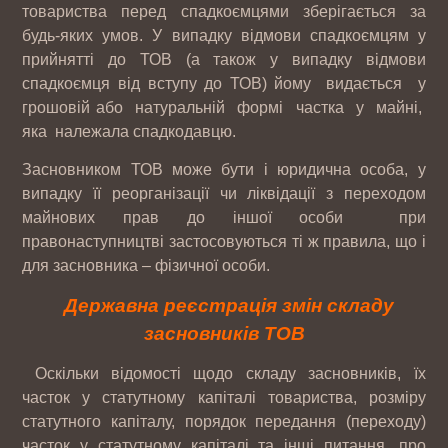
товариства перед спадкоємцями зберігається за
будь-яких умов. У випадку відмови спадкоємцям у
прийнятті до ТОВ (а також у випадку відмови
спадкоємця від вступу до ТОВ) йому видається у
грошовій або натуральній формі частка у майні,
яка належала спадкодавцю.
Засновником ТОВ може бути і юридична особа, у
випадку її реорганізації чи ліквідації з переходом
майнових прав до іншої особи при
правонаступництві застосовуються ті ж правила, що і
для засновника – фізичної особи.
Державна реєстрація змін складу
засновників ТОВ
Оскільки відомості щодо складу засновників, їх
часток у статутному капіталі товариства, розміру
статутного капіталу, порядок передання (переходу)
часток у статутному капіталі та інші питання, про