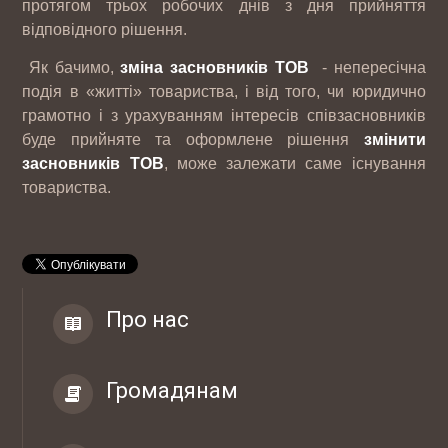
протягом трьох робочих днів з дня прийняття
відповідного рішення.
Як бачимо,
зміна засновників ТОВ
- непересічна
подія в «житті» товариства, і від того, чи юридично
грамотно і з урахуванням інтересів співзасновників
буде прийняте та оформлене рішення
змінити
засновників ТОВ
, може залежати саме існування
товариства.
12-07 2017
Інтернет магазин автозапчастин CARS-
Про нас
PARTS
Громадянам
10-05 2017
ТОВ "РЕЙДЖ ЕНЕРДЖІ"