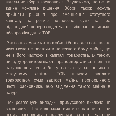
загальних зборів засновників. Зауважимо, що це не
єдине можливе рішення. Збори також можуть
прийняти рішення про зменшення статутного
капіталу на розмір невнесеної суми та про
відповідний перерозподіл часток між засновниками,
або про ліквідацію ТОВ.
Засновник може мати особисті борги, для погашення
яких може не вистачити належного йому майна, що
не є його часткою в капіталі товариства. В такому
випадку кредитори мають право звертати стягнення в
рахунок погашення боргу на частку засновника в
статутному капіталі ТОВ шляхом виплати
товариством суми вартості майна, пропорційного
частці засновника, або виділення такого майна в
натурі.
Ми розглянули випадки примусового виключення
засновника. Проте він може вийти і самостійно. При
цьому засновнику виплачується вартість частини