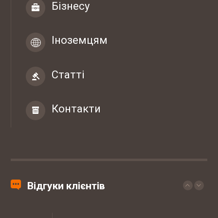
Бізнесу
07-04 2017
ТОВ "ЮБТ ГРУП"
Іноземцям
Статті
03-03 2017
Гуртівня ветеринарних препаратів ТОВ
"СІГМЕД УКРАЇНА"
Контакти
29-09 2017
Західний експертно-консалтинговий
центр
Законопроект про зміни в діяльності аптек
20-09 2017
Мережа ветеринарних клінік EUROVET
Відгуки клієнтів
Штрафи за порушення трудового