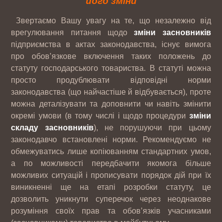
його зміни
Звертаємо Вашу увагу на те, що незалежно від
врегулювання питання щодо
зміни засновників
підприємства в актах законодавства, існує вимога
про обов’язкове включення таких положень до
статуту господарського товариства. В статуті можна
просто продублювати відповідні норми
законодавства (що найчастіше й відбувається), проте
можна деталізувати та доповнити чи навіть змінити
окремі умови (в тому числі і щодо процедури
зміни
складу засновників
), не порушуючи при цьому
законодавчо встановлені норми. Рекомендуємо не
обмежуватись лише копіюванням стандартних умов,
а по можливості передбачити якомога більше
можливих ситуацій і прописувати порядок дій при їх
виникненні ще на етапі розробки статуту, це
дозволить уникнути суперечок через неоднакове
розуміння своїх прав та обов’язків учасниками