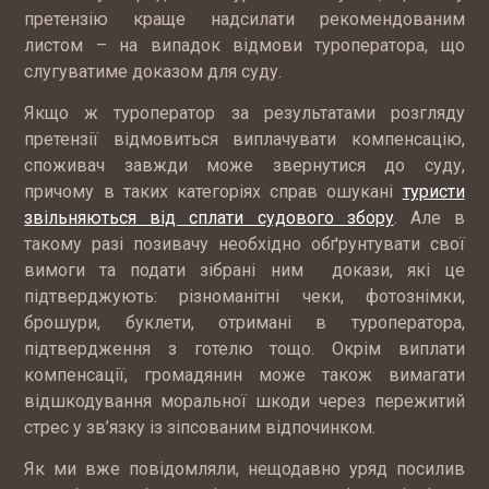
претензію краще надсилати рекомендованим
листом – на випадок відмови туроператора, що
слугуватиме доказом для суду.
Якщо ж туроператор за результатами розгляду
претензії відмовиться виплачувати компенсацію,
споживач завжди може звернутися до суду,
причому в таких категоріях справ ошукані
туристи
звільняються від сплати судового збору
. Але в
такому разі позивачу необхідно обґрунтувати свої
вимоги та подати зібрані ним докази, які це
підтверджують: різноманітні чеки, фотознімки,
брошури, буклети, отримані в туроператора,
підтвердження з готелю тощо. Окрім виплати
компенсації, громадянин може також вимагати
відшкодування моральної шкоди через пережитий
стрес у зв’язку із зіпсованим відпочинком.
Як ми вже повідомляли, нещодавно уряд посилив