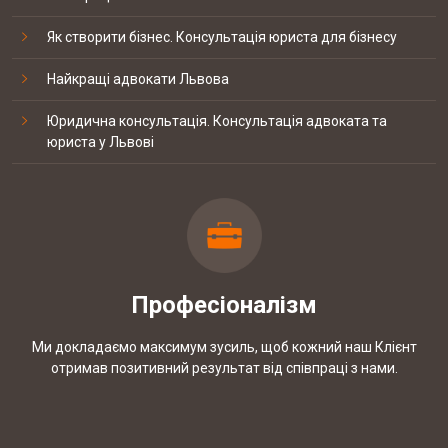
КЕЙС: встановлення батьківства
Як створити бізнес. Консультація юриста для бізнесу
Найкращі адвокати Львова
КЕЙС: Закриття справи по ст. 130 КУпАП
Юридична консультація. Консультація адвоката та
юриста у Львові
КЕЙС: Повернення пенсійного збору при
купівлі квартири
Професіоналізм
КЕЙС: Закриття справи про домашнє
насильство при необґрунтованому
Ми докладаємо максимум зусиль, щоб кожний наш Клієнт
звинуваченні
отримав позитивний результат від співпраці з нами.