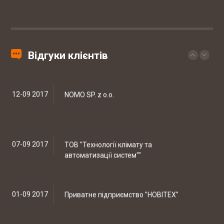
центр
Законопроект про зміни в діяльності аптек
20-09 2017
Мережа ветеринарних клінік EUROVET
Відгуки клієнтів
Штрафи за порушення трудового
законодавства можуть знизити
12-09 2017
NOMO SP. z o.o.
Скорочено підстави для проведення
позапланових податкових перевірок
07-09 2017
ТОВ "Технології клімату та
автоматизації систем""
19-20 березня відбувались національні
судові змагання з медіа права
01-09 2017
Приватне підприємство "НОВІТЕХ"