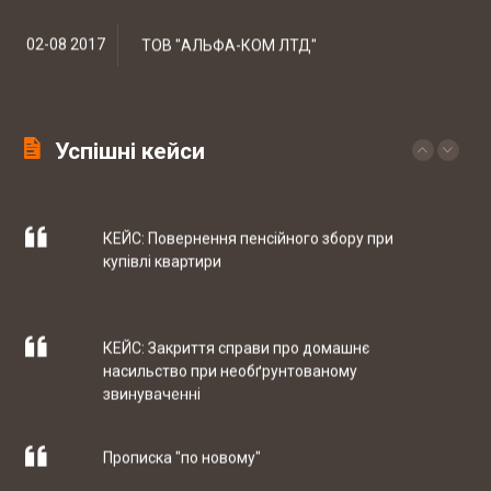
КЕЙС: встановлення батьківства
02-08 2017
ТОВ "АЛЬФА-КОМ ЛТД"
КЕЙС: Закриття справи по ст. 130 КУпАП
Успішні кейси
12-07 2017
Інтернет магазин автозапчастин CARS-
PARTS
КЕЙС: Повернення пенсійного збору при
купівлі квартири
10-05 2017
ТОВ "РЕЙДЖ ЕНЕРДЖІ"
КЕЙС: Закриття справи про домашнє
насильство при необґрунтованому
07-04 2017
ТОВ "ЮБТ ГРУП"
звинуваченні
Прописка "по новому"
03-03 2017
Гуртівня ветеринарних препаратів ТОВ