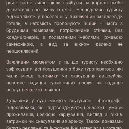
рівні, проте лише після прибуття за кордон особа
дізнається про зміну готелю. Несподівано туристу
відмовляють у поселенні у визначений заздалегідь
готель, а натомість пропонують інший – часто з
брудними номерами, потрісканими стінами, без
кондиціонерів, з поламаними меблями, іржавою
сантехнікою, а вид за вікном далеко не
першокласний.
Важливим моментом є те, що туристу необхідно
зафіксувати всі порушення з боку туроператора, які
мали місце: затримки чи скасування авіарейсів,
неповне надання туристичних послуг чи надання
послуг неналежної якості.
Доказами у суді можуть слугувати: фотографії,
відеозйомка, які підтверджують неналежні умови
проживання, неякісне харчування, вигляд з вікна,
затримки чи скасування авіарейсу. Також доказами
будуть рекламні та інформаційні матеріали з готелю,