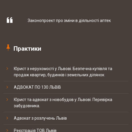
"СІГМЕД УКРАЇНА"
Законопроект про зміни в діяльності аптек
29-09 2017
Західний експертно-консалтинговий
центр
Практики
Штрафи за порушення трудового
законодавства можуть знизити
20-09 2017
Мережа ветеринарних клінік EUROVET
Юрист з нерухомості у Львові. Безпечна купівля та
продаж квартир, будинків і земельних ділянок
Скорочено підстави для проведення
позапланових податкових перевірок
12-09 2017
NOMO SP. z o.o.
АДВОКАТ ПО 130 ЛЬВІВ
Юрист та адвокат з новобудов у Львові. Перевірка
забудовника.
19-20 березня відбувались національні
судові змагання з медіа права
07-09 2017
ТОВ "Технології клімату та
Адвокат з розлучень Львів
автоматизації систем""
Реєстрація ТОВ Львів