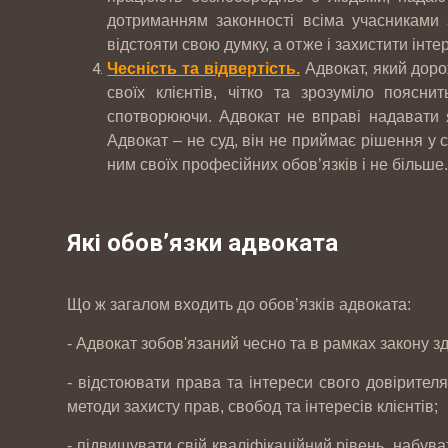
дотриманням законності всіма учасниками 
відстояти свою думку, а отже і захистити інте
Чесність та відвертість.
Адвокат, який доро
своїх клієнтів, чітко та зрозуміло поясн
спотворюючи. Адвокат не вправі надавати я
Адвокат – не суд, він не приймає рішення у 
ним своїх професійних обов’язків і не більше
Які обов’язки адвоката
Що ж загалом входить до обов’язків адвоката:
- Адвокат зобов'язаний чесно та в рамках закону з
- відстоювати права та інтереси свого довірител
методи захисту прав, свобод та інтересів клієнтів;
- підвищувати свій кваліфікаційний рівень, набув