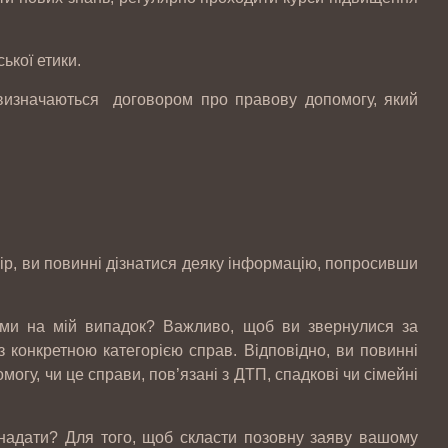
ької етики.
 визначаються договором про правову допомогу, який
ір, ви повинні дізнатися деяку інформацію, попросивши
ими на мій випадок? Важливо, щоб ви звернулися за
 конкретною категорією справ. Відповідно, ви повинні
огу, чи це справи, пов’язані з ДТП, спадкові чи сімейні
Законопроект про зміни в діяльності
аптек
 надати? Для того, щоб скласти позовну заяву вашому