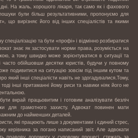
ні. На жаль, хорошого лікаря, так само як і фахового
пошуки були більш результативними, пропонуємо для
», що вирізняє його від інших спеціалістів та якими
 спеціалізацію та бути «профі» і відмінно розбиратися
вокат знає як застосувати норми права, розуміється на
икою, а тому швидко може зорієнтуватися в ситуації та
і часто обійшовши десятки юристів, будучи у повному
може подивитися на ситуацію зовсім під іншим кутом та
о який інші спеціалісти навіть не здогадувалися.Тому,
 тоді інші притаманні йому риси та навики ніяк його не
ментальною.
бути вкрай працьовитим і готовим аналізувати безліч
пки для грамотного захисту. Адвокат повинен мати
 уважним до найменших деталей.
исти, які працюють лише з документами і єдиний стрес,
оку керівника за погано написаний звіт. Але адвокати
ь правову допомогу у судовому процесі, стежать за