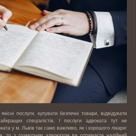
кісні послуги, купувати безпечні товари, відвідувати
айкращих спеціалістів. І послуги адвоката тут не
ата у м. Львів так само важливо, як і хорошого лікаря:
я, то з грамотним адвокатом ви отримаєте надійний