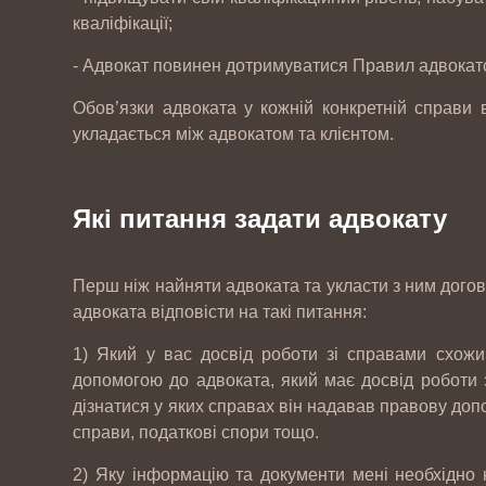
кваліфікації;
- Адвокат повинен дотримуватися Правил адвокатс
Обов’язки адвоката у кожній конкретній справи
укладається між адвокатом та клієнтом.
Які питання задати адвокату
Перш ніж найняти адвоката та укласти з ним догов
адвоката відповісти на такі питання:
1) Який у вас досвід роботи зі справами схож
допомогою до адвоката, який має досвід роботи з
дізнатися у яких справах він надавав правову допом
12-
Інтернет магазин автозапчастин CARS-
справи, податкові спори тощо.
07
PARTS
2017
2) Яку інформацію та документи мені необхідно