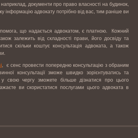
 наприклад, документи про право власності на будинок,
Штрафи за порушення трудового
ку інформацію адвокату потрібно від вас, тим раніше ви
законодавства можуть знизити
опомога, що надається адвокатом, є платною. Кожний
акож залежить від складності прави, його досвіду та
Скорочено підстави для проведення
итися скільки коштує консультація адвоката, а також
позапланових податкових перевірок
ви.
і
, є сенс провести попередню консультацію з обраним
19-20 березня відбувались національні
инної консультації зможе швидко зорієнтуватись та
судові змагання з медіа права
 у свою чергу зможете більше дізнатися про цього
бажаєте ви скористатися послугами цього адвоката в
КЕЙС: встановлення батьківства
КЕЙС: Закриття справи по ст. 130 КУпАП