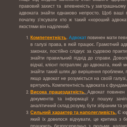
правовий захист та впевненість у завтрашньому д
адвоката знайти однаково непросто. Щоб ваші 
початку з’ясувати хто ж такий «хороший адвокат
якостями він наділений.
Компетентність
.
Адвокат
повинен мати певну
в галузі права, в якій працює. Грамотний ад
законах, постійно слідкує за судовою практ
знайти правильний підхід до справи. Довол
відчаї, клієнт потрапляє до адвоката, який 
знайти такий шлях до вирішення проблеми, пр
якщо адвокат не розуміється на своїй галузі,
врятують. Компетентність адвоката є фунда
Висока працездатність.
Адвокат повинен 
документів та інформації у пошуку зачі
аналітичний склад розуму, бути зібраним та
Сильний характер та наполегливість.
Є юр
який їх довелося відчувати, це критика з б
працюють безпосередньо з людьми, надают