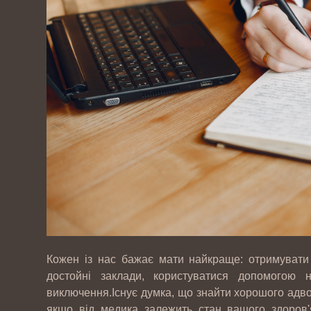
Кожен із нас бажає мати найкраще: отримувати я
достойні заклади, користуватися допомогою н
виключення.Існує думка, що знайти хорошого адвок
якщо від медика залежить стан вашого здоров'