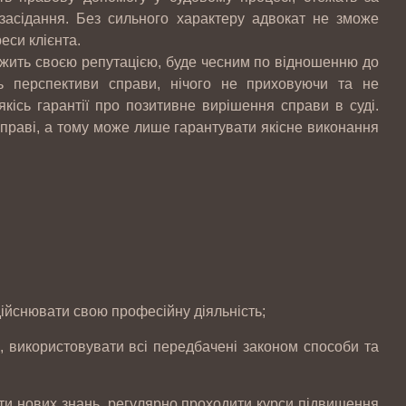
засідання. Без сильного характеру адвокат не зможе
реси клієнта.
жить своєю репутацією, буде чесним по відношенню до
ить перспективи справи, нічого не приховуючи та не
кісь гарантії про позитивне вирішення справи в суді.
справі, а тому може лише гарантувати якісне виконання
.
дійснювати свою професійну діяльність;
я, використовувати всі передбачені законом способи та
ати нових знань, регулярно проходити курси підвищення