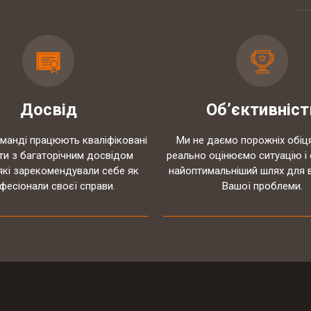
Штрафи за порушення трудового
законодавства можуть знизити
Скорочено підстави для проведення
Досвід
Об’єктивніст
позапланових податкових перевірок
оманді працюють кваліфіковані
Ми не даємо порожніх обіц
ти з багаторічним досвідом
реально оцінюємо ситуацію і
19-20 березня відбувались національні
які зарекомендували себе як
найоптимальніший шлях для 
судові змагання з медіа права
фесіонали своєї справи.
Вашої проблеми.
КЕЙС: встановлення батьківства
КЕЙС: Закриття справи по ст. 130 КУпАП