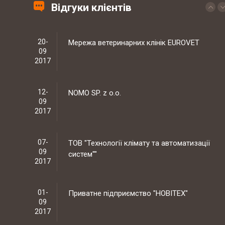
09
Відгуки клієнтів
2017
12-
NOMO SP. z o.o.
09
2017
07-
ТОВ "Технології клімату та автоматизації
09
систем""
2017
01-
Приватне підприємство "НОВІТЕХ"
09
2017
02-
ТОВ "АЛЬФА-КОМ ЛТД"
08
2017