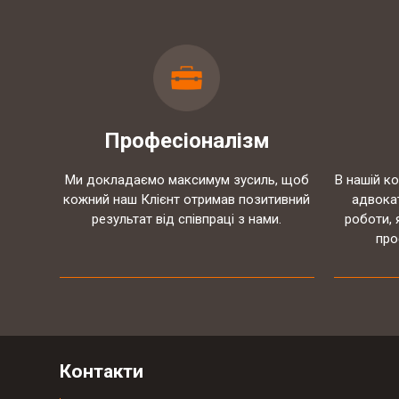
12-
Інтернет магазин автозапчастин CARS-
07
PARTS
2017
10-
ТОВ "РЕЙДЖ ЕНЕРДЖІ"
Професіоналізм
05
2017
Ми докладаємо максимум зусиль, щоб
В нашій к
кожний наш Клієнт отримав позитивний
адвока
07-
ТОВ "ЮБТ ГРУП"
результат від співпраці з нами.
роботи, 
04
про
2017
03-
Гуртівня ветеринарних препаратів ТОВ
03
"СІГМЕД УКРАЇНА"
2017
Контакти
29-
Західний експертно-консалтинговий