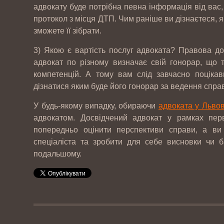
адвокату буде потрібна певна інформація від вас,
10-
ТОВ "РЕЙДЖ ЕНЕРДЖІ"
протокол з місця ДТП. Чим раніше ви дізнаєтеся, я
05
зможете її зібрати.
2017
3) Якою є вартість послуг адвоката? Правова д
адвокат по різному визначає свій гонорар, що т
07-
ТОВ "ЮБТ ГРУП"
компетенцій. А тому вам слід завчасно поцікав
04
2017
дізнатися яким буде його гонорар за ведення спра
У будь-якому випадку, обираючи
адвоката у Львов
03-
Гуртівня ветеринарних препаратів ТОВ
адвокатом. Досвідчений адвокат у рамках перв
03
"СІГМЕД УКРАЇНА"
попередньо оцінити перспективи справи, а ви
2017
спеціаліста та зробити для себе висновки чи 
подальшому.
29-
Західний експертно-консалтинговий
09
центр
2017
20-
Мережа ветеринарних клінік EUROVET