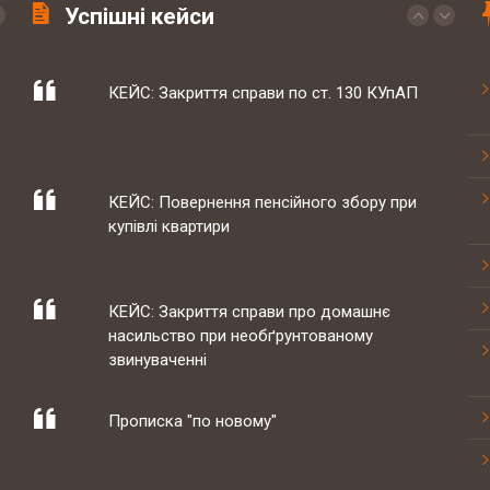
Успішні кейси
КЕЙС: Повернення пенсійного збору при
купівлі квартири
КЕЙС: Закриття справи про домашнє
насильство при необґрунтованому
звинуваченні
Прописка "по новому"
Законопроект про зміни в діяльності
аптек