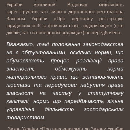
України можливий. Водночас можливість
зареєструвати такі зміни у державного реєстратора
Законом України «Про державну реєстрацію
юридичних осіб та фізичних осіб – підприємців» (як в
діючій, так і в попередніх редакціях) не передбачено.
Вважаємо, такі положення законодавства
не є обґрунтованими, оскільки норми, що
обумовлюють процес реалізації права
власності, обмежують норми
матеріального права, що встановлюють
підстави та передумови набуття права
власності на частку у статутному
капіталі, норми що передбачають вільне
управління діяльністю господарським
товариством.
Закон України «Про внесення змін до Закону України