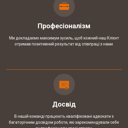
КЕЙС: Повернення пенсійного збору при
купівлі квартири
Професіоналізм
КЕЙС: Закриття справи про домашнє
насильство при необґрунтованому
Ми докладаємо максимум зусиль, щоб кожний наш Клієнт
звинуваченні
отримав позитивний результат від співпраці з нами.
Досвід
В нашій команді працюють кваліфіковані адвокати з
багаторічним досвідом роботи, які зарекомендували себе