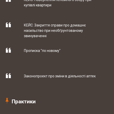
купівлі квартири
10-05 2017
ТОВ "РЕЙДЖ ЕНЕРДЖІ"
КЕЙС: Закриття справи про домашнє
насильство при необґрунтованому
07-04 2017
ТОВ "ЮБТ ГРУП"
звинуваченні
Прописка "по новому"
03-03 2017
Гуртівня ветеринарних препаратів ТОВ
"СІГМЕД УКРАЇНА"
Законопроект про зміни в діяльності аптек
29-09 2017
Західний експертно-консалтинговий
центр
Практики
Штрафи за порушення трудового
законодавства можуть знизити
20-09 2017
Мережа ветеринарних клінік EUROVET