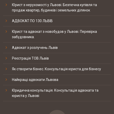
Юрист з нерухомості у Львові. Безпечна купівля та
продаж квартир, будинків і земельних ділянок
Скорочено підстави для проведення
позапланових податкових перевірок
12-09 2017
NOMO SP. z o.o.
АДВОКАТ ПО 130 ЛЬВІВ
Юрист та адвокат з новобудов у Львові. Перевірка
забудовника.
19-20 березня відбувались національні
судові змагання з медіа права
07-09 2017
ТОВ "Технології клімату та
Адвокат з розлучень Львів
автоматизації систем""
Реєстрація ТОВ Львів
КЕЙС: встановлення батьківства
Як створити бізнес. Консультація юриста для бізнесу
Найкращі адвокати Львова
КЕЙС: Закриття справи по ст. 130 КУпАП
Юридична консультація. Консультація адвоката та
юриста у Львові