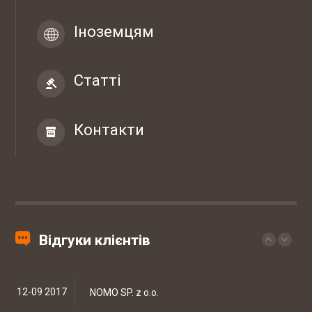
07-04 2017
ТОВ "ЮБТ ГРУП"
Іноземцям
Статті
03-03 2017
Гуртівня ветеринарних препаратів ТОВ
"СІГМЕД УКРАЇНА"
Контакти
29-09 2017
Західний експертно-консалтинговий
центр
Законопроект про зміни в діяльності аптек
20-09 2017
Мережа ветеринарних клінік EUROVET
Відгуки клієнтів
Штрафи за порушення трудового
законодавства можуть знизити
12-09 2017
NOMO SP. z o.o.