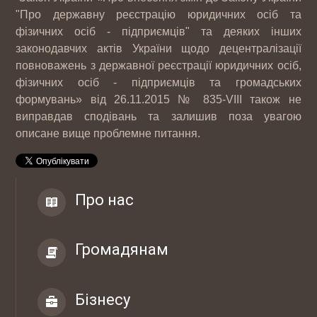
"Про державну реєстрацію юридичних осіб та
фізичних осіб - підприємців" та деяких інших
законодавчих актів України щодо децентралізації
повноважень з державної реєстрації юридичних осіб,
фізичних осіб - підприємців та громадських
формувань» від 26.11.2015 № 835-VIII також не
виправдав сподівань та залишив поза увагою
описане вище проблемне питання.
12-07 2017
Інтернет магазин автозапчастин CARS-
Про нас
PARTS
Громадянам
10-05 2017
ТОВ "РЕЙДЖ ЕНЕРДЖІ"
Бізнесу