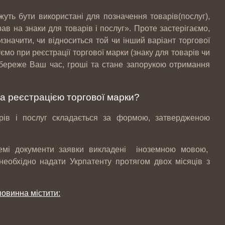
уть бути використані для позначення товарів(послуг),
ав на знаки для товарів і послуг». Проте застерігаємо,
значити, чи відноситься той чи інший варіант торгової
о при реєстрації торгової марки (знаку для товарів чи
 збереже Ваш час, гроші та стане запорукою отримання
а реєстрацією торгової марки?
рів і послуг складається за формою, затвердженою
ремі документи заявки викладені іноземною мовою,
необхідно надати Укрпатенту протягом двох місяців з
повинна містити: