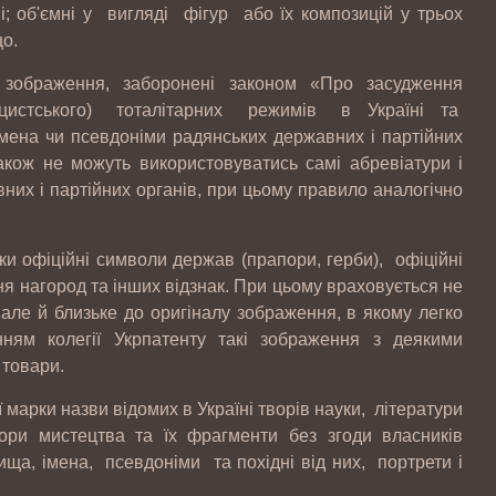
; об'ємні у вигляді фігур або їх композицій у трьох
що.
 зображення, заборонені законом «Про засудження
(нацистського) тоталітарних режимів в Україні та
імена чи псевдоніми радянських державних і партійних
акож не можуть використовуватись самі абревіатури і
их і партійних органів, при цьому правило аналогічно
ки офіційні символи держав (прапори, герби), офіційні
ня нагород та інших відзнак. При цьому враховується не
, але й близьке до оригіналу зображення, в якому легко
енням колегії Укрпатенту такі зображення з деякими
 товари.
 марки назви відомих в Україні творів науки, літератури
ори мистецтва та їх фрагменти без згоди власників
ища, імена, псевдоніми та похідні від них, портрети і