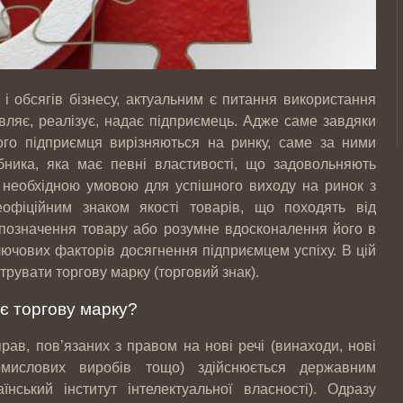
і обсягів бізнесу, актуальним є питання використання
товляє, реалізує, надає підприємець. Адже саме завдяки
ого підприємця вирізняються на ринку, саме за ними
бника, яка має певні властивості, що задовольняють
є необхідною умовою для успішного виходу на ринок з
еофіційним знаком якості товарів, що походять від
 позначення товару або розумне вдосконалення його в
ючових факторів досягнення підприємцем успіху. В цій
трувати торгову марку (торговий знак).
є торгову марку?
рав, пов’язаних з правом на нові речі (винаходи, нові
омислових виробів тощо) здійснюється державним
нський інститут інтелектуальної власності). Одразу