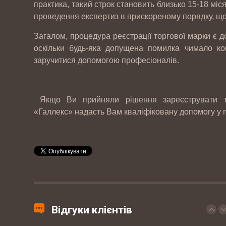
05
практика, такий строк становить близько 15-18 міс
2017
проведення експертиз в прискореному порядку, що 
Загалом, процедура реєстрації торгової марки є д
07-
ТОВ "ЮБТ ГРУП"
оскільки будь-яка допущена помилка чимало ко
04
заручитися допомогою професіоналів.
2017
03-
Гуртівня ветеринарних препаратів ТОВ
Якщо Ви прийняли рішення зареєструвати тор
03
"СІГМЕД УКРАЇНА"
«Галлекс» надасть Вам кваліфіковану допомогу у п
2017
29-
Західний експертно-консалтинговий
09
центр
2017
20-
Мережа ветеринарних клінік EUROVET
09
Відгуки клієнтів
2017