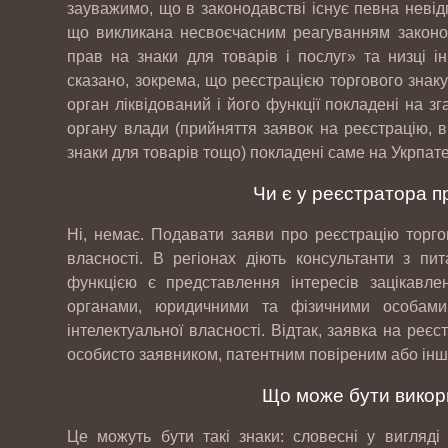
зауважимо, що в законодавстві існує певна невід
що викликана несвоєчасним реагуванням законод
прав на знаки для товарів і послуг» та низці 
сказано, зокрема, що реєстрацією торгового знак
орган ліквідований і його функції покладені на 
органу влади (прийняття заявок на реєстрацію, в
знаки для товарів тощо) покладені саме на Укрпате
Чи є у реєстратора п
Ні, немає. Подавати заяви про реєстрацію торгов
власності. В регіонах діють консультанти з пита
функцією є представлення інтересів зацікавл
органами, юридичними та фізичними особам
інтелектуальної власності. Відтак, заявка на реє
особисто заявником, патентним повіреним або інш
Що може бути викори
Це можуть бути такі знаки: словесні у вигляді