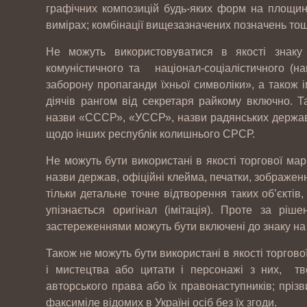
графічних композицій будь-яких форм на площині
вимірах; комбінації вищезазначених позначень то
Не можуть використовуватися в якості знаку
комуністичного та націонал-соціалістичного 
заборону пропаганди їхньої символіки», а також 
діячів рангом від секретаря райкому включно. Т
назви «СССР», «УССР», назви радянських державн
щодо інших республік колишнього СРСР.
Не можуть бути використані в якості торгової мар
назви держав, офіційні клейма, печатки, зображен
тільки детальне точне відтворення таких об’єктів
упізнається оригінал (імітація). Проте за ріш
застереженнями можуть бути включені до знаку на
Також не можуть бути використані в якості торгової
і мистецтва або цитати і персонажі з них, тв
авторського права або їх правонаступників; прізв
факсиміле відомих в Україні осіб без їх згоди.