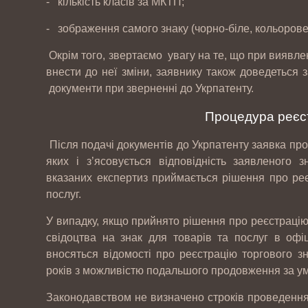
- кількість класів за МКТП;
- зображення самого знаку (чорно-біле, кольорове
Окрім того, звертаємо увагу на те, що при виявле
внести до неї зміни, заявнику також доведеться
документи при зверненні до Укрпатенту.
Процедура реєст
Після подачі документів до Укрпатенту заявка про
яких і з’ясовується відповідність заявленого 
вказаних експертиз приймається рішення про реє
послуг.
У випадку, якщо прийнято рішення про реєстрацію 
12-
Інтернет магазин автозапчастин CARS-
свідоцтва на знак для товарів та послуг в офіц
07
PARTS
вносяться відомості про реєстрацію торгового зн
2017
років з можливістю подальшого продовження за ум
Законодавством не визначено строків проведення р
10-
ТОВ "РЕЙДЖ ЕНЕРДЖІ"