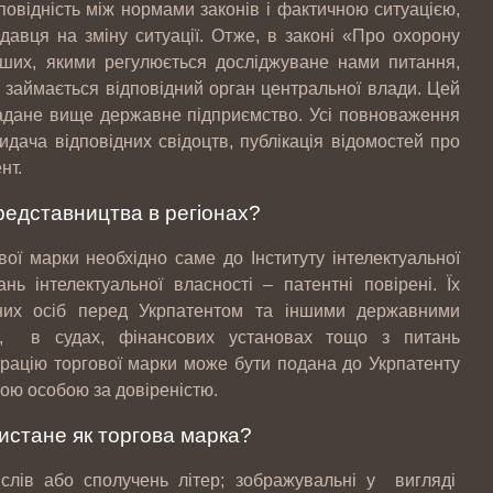
повідність між нормами законів і фактичною ситуацією,
авця на зміну ситуації. Отже, в законі «Про охорону
інших, якими регулюється досліджуване нами питання,
у займається відповідний орган центральної влади. Цей
згадане вище державне підприємство. Усі повноваження
идача відповідних свідоцтв, публікація відомостей про
нт.
редставництва в регіонах?
ої марки необхідно саме до Інституту інтелектуальної
нь інтелектуальної власності – патентні повірені. Їх
ених осіб перед Укрпатентом та іншими державними
и, в судах, фінансових установах тощо з питань
страцію торгової марки може бути подана до Укрпатенту
ою особою за довіреністю.
стане як торгова марка?
 слів або сполучень літер; зображувальні у вигляді