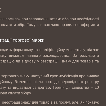
).
нні помилок при заповненні заявки або при необхідності
 заплатити збір. Тому так важливо правильно оформити
рації торгової марки
ходить формальну та кваліфікаційну експертизу, під час
знаку вимогам чинного законодавства. За результати
страцію чи відмову у реєстрації знаку для товарів та
торгового знаку, наступний крок -публікація про видачу
Законопроект про зміни в діяльності
ійному бюлетені, після чого до відповідного реєстру
аптек
аку та видається свідоцтво. Термін дії свідоцтва – 10
ови сплати збору.
еєстрації знаку для товарів та послуг, але, як показує
Штрафи за порушення трудового