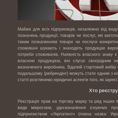
Майже для всіх підприємців, незалежно від виду 
позначень продукції, товарів чи послуг, які виго
таким позначенням товари чи послуги конкретн
споживачі шукають і знаходять продукцію виро
потреби споживачів. Наявність власного знаку 
власною продукцією, він слугує своєрідним н
визначеного виробника. Вдалий стартовий вибір
подальшому (ребрендінг) можуть стати одним з кл
статті розглянемо юридичні аспекти того, як зареєс
Хто реєстру
Реєстрація прав на торгову марку та ряд інших п
види мікросхем, удосконалення існуючих пр
підприємством «Укрпатент» (повна назва: Украї