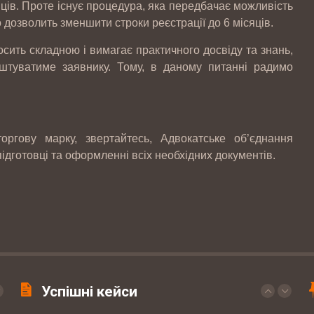
яців. Проте існує процедура, яка передбачає можливість
законодавства можуть знизити
дозволить зменшити строки реєстрації до 6 місяців.
осить складною і вимагає практичного досвіду та знань,
Скорочено підстави для проведення
штуватиме заявнику. Тому, в даному питанні радимо
позапланових податкових перевірок
19-20 березня відбувались національні
гову марку, звертайтесь, Адвокатське об’єднання
судові змагання з медіа права
ідготовці та оформленні всіх необхідних документів.
КЕЙС: встановлення батьківства
КЕЙС: Закриття справи по ст. 130 КУпАП
Успішні кейси