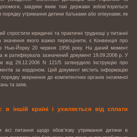
опомоги, завдяки яким такі держави зобов’язуються
я порядку утримання дитини батьками або опікунами, як
й спростити юридичні та практичні труднощі у питанні
та значення якого важко переоцінити, є Конвенція про
 в Нью-Йорку 20 червня 1956 року. На даний момент
на ж ратифікувала зазначений документ 19.09.2006 р. У
ом від 29.12.2006 N 121/5 затвердило Інструкцію про
іментів за кордоном. Цей документ містить інформацію
 порядку звернення до компетентних органів іноземної
ань та заяв.
 в іншій країні і ухиляється від сплати
и всі питання щодо обов’язку утримання дитини в