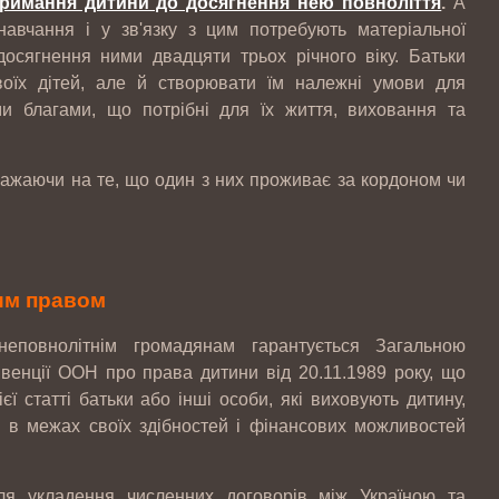
тримання дитини до досягнення нею повноліття
.
А
авчання і у зв'язку з цим потребують матеріальної
досягнення ними двадцяти трьох річного віку. Батьки
воїх дітей, але й створювати їм належні умови для
ми благами, що потрібні для їх життя, виховання та
важаючи на те, що один з них проживає за кордоном чи
им правом
еповнолітнім громадянам гарантується Загальною
нвенції ООН про права дитини від 20.11.1989 року, що
єї статті батьки або інші особи, які виховують дитину,
я в межах своїх здібностей і фінансових можливостей
ля укладення численних договорів між Україною та