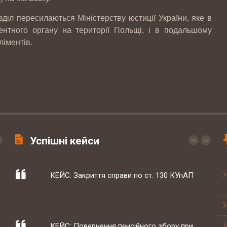
діл пересилаються Міністерству юстиції України, яке в
19-20 березня відбувались національні
ентного органу на території Польщі, і в подальшому
судові змагання з медіа права
ліментів.
КЕЙС: встановлення батьківства
КЕЙС: Закриття справи по ст. 130 КУпАП
Успішні кейси
КЕЙС: Повернення пенсійного збору при
купівлі квартири