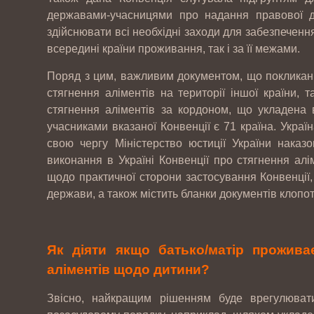
державами-учасницями про надання правової д
здійснювати всі необхідні заходи для забезпеченн
всередині країни проживання, так і за її межами.
Поряд з цим, важливим документом, що покликани
стягнення аліментів на території іншої країни, 
стягнення аліментів за кордоном, що укладена
учасниками вказаної Конвенції є 71 країна. Украї
свою чергу Міністерство юстиції України наказ
виконання в Україні Конвенції про стягнення ал
щодо практичної сторони застосування Конвенції,
держави, а також містить бланки документів клопот
Як діяти якщо батько/матір проживає
аліментів щодо дитини?
Звісно, найкращим рішенням буде врегулюват