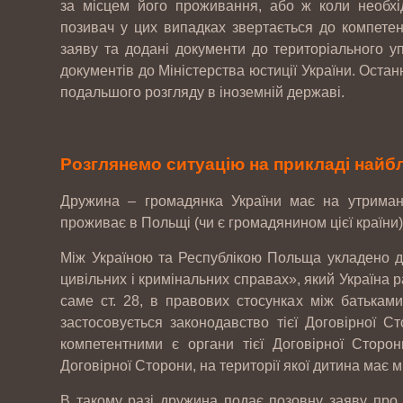
за місцем його проживання, або ж коли необхі
позивач у цих випадках звертається до компетен
заяву та додані документи до територіального у
документів до Міністерства юстиції України. Оста
подальшого розгляду в іноземній державі.
Розглянемо ситуацію на прикладі найб
Дружина – громадянка України має на утриманні
проживає в Польщі (чи є громадянином цієї країни)
Між Україною та Республікою Польща укладено д
цивільних і кримінальних справах», який Україна р
саме ст. 28, в правових стосунках між батьками 
застосовується законодавство тієї Договірної С
компетентними є органи тієї Договірної Сторон
Договірної Сторони, на території якої дитина має 
В такому разі дружина подає позовну заяву про с