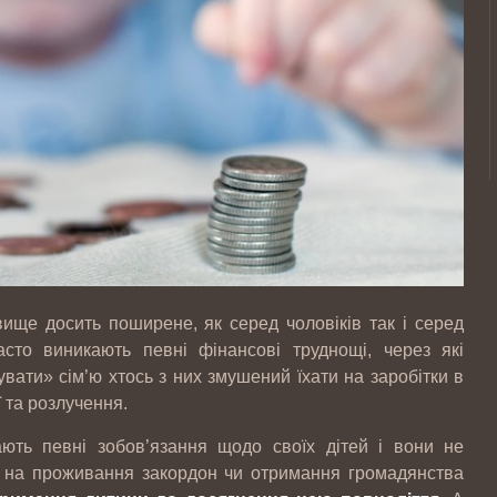
вище досить поширене, як серед чоловіків так і серед
сто виникають певні фінансові труднощі, через які
увати» сім’ю хтось з них змушений їхати на заробітки в
ї та розлучення.
ають певні зобов’язання щодо своїх дітей і вони не
ду на проживання закордон чи отримання громадянства