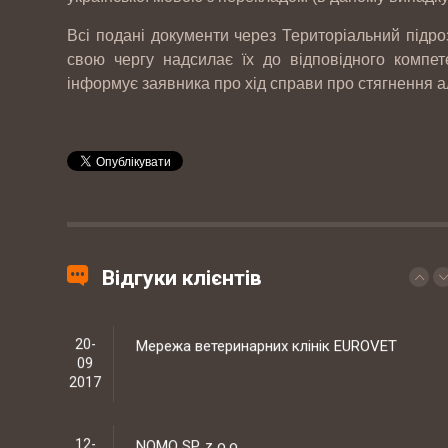
Всі подані документи через Територіальний підроз
03-
Гуртівня ветеринарних препаратів ТОВ
свою чергу надсилає їх до відповідного компет
03
"СІГМЕД УКРАЇНА"
інформує заявника про хід справи про стягнення а
2017
29-
Західний експертно-консалтинговий
09
центр
2017
20-
Мережа ветеринарних клінік EUROVET
09
Відгуки клієнтів
2017
12-
NOMO SP. z o.o.
09
2017
07-