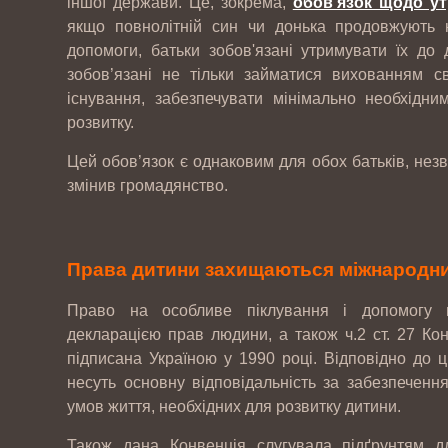
іншої держави. Це, зокрема,
обов’язок щодо у
якщо повнолітній син чи донька продовжують н
допомоги, батьки зобов'язані утримувати їх до 
зобов’язані не тільки займатися вихованням с
існування, забезпечувати мінімально необхідни
розвитку.
Цей обов’язок є однаковим для обох батьків, нез
змінив громадянство.
Права дитини захищаються міжнародн
Право на особливе піклування і допомогу н
декларацією прав людини, а також ч.2 ст. 27 Ко
підписана Україною у 1990 році. Відповідно до ці
несуть основну відповідальність за забезпеченн
умов життя, необхідних для розвитку дитини.
Також дана Конвенція слугувала підґрунтям д