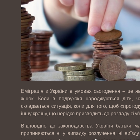
Еміграція з України в умовах сьогодення – це я
жінок. Коли в подружжя народжуються діти, ча
складається ситуація, коли для того, щоб «прогод
іншу країну, що нерідко призводить до розпаду сім’
Відповідно до законодавства України батьки м
припиняються ні у випадку розлучення, ні виїз