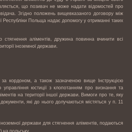
вляється, що позивач не може надати відомостей про
овідача. Згідно положень вищевказаного договору між
ї Республіки Польща надає допомогу у отриманні таких
о стягнення аліментів, дружина повинна вчинити всі
риторії іноземної держави.
Законопроект про зміни в діяльності
аптек
 за кордоном, а також зазначеною вище Інструкцією
Штрафи за порушення трудового
о управління юстиції з клопотанням про визнання та
законодавства можуть знизити
ментів на території іншої держави. Вимоги про те, яку
окументи, які до нього долучаються містяться у п. 11
Скорочено підстави для проведення
іноземної держави для стягнення аліментів, подаються
позапланових податкових перевірок
 на польську.