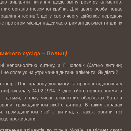
дно вирішити питання щодо зміну розміру аліментів,
тних органів іноземної країни. Для цього особа подає
правління юстиції, що у свою чергу здійснює передачу
ннє протягом місяця надсилає отримані документи для їх
лижчого сусіда – Польщі
 неповнолітню дитину, а її чоловік (батько дитини)
 і не сплачує на утримання дитини аліменти. Як діяти?
оговір «Про правову допомогу та правові відносини у
атифікувала у 04.02.1994. Згідно з його положеннями, а
і дітьми, в тому числі аліментних обов'язках батьків
торони, громадянином якої є дитина. В таких справах
и, громадянином якої є дитина, а також органи тієї
місце проживання.
тягнення аліментів до суду в Україні за місцем свого