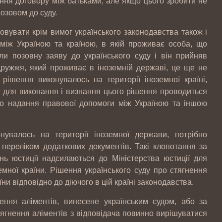
ння договору між батьками, але якщо цього зробити не
позовом до суду.
ховувати крім вимог українського законодавства також і
 між Україною та країною, в якій проживає особа, що
ли позовну заяву до українського суду і він прийняв
дружжя, який проживає в іноземній державі, це ще не
рішення виконувалось на території іноземної країні,
 для виконання і визнання цього рішення проводиться
про надання правової допомоги між Україною та іншою
нувалось на території іноземної держави, потрібно
 переліком додаткових документів. Такі клопотання за
нь юстиції надсилаються до Міністерства юстиції для
мної країни. Рішення українського суду про стягнення
їни відповідно до діючого в цій країні законодавства.
ення аліментів, винесене українським судом, або за
ягнення аліментів з відповідача повинно вирішуватися