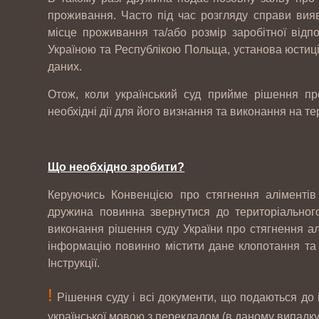
проживання. Часто під час розгляду справи вия
місце проживання та/або розмір заробітної відп
Україною та Республікою Польща, установа юстиці
даних.
Отож, коли український суд прийме рішення пр
необхідні дії для його визнання та виконання на те
12-
Інтернет магазин автозапчастин CARS-
07
PARTS
2017
Що необхідно зробити?
Керуючись Конвенцією про стягнення аліментів
10-
ТОВ "РЕЙДЖ ЕНЕРДЖІ"
дружина повинна звернутися до територіальног
05
виконання рішення суду України про стягнення алі
2017
інформацію повинно містити дане клопотання та д
Інструкції.
07-
ТОВ "ЮБТ ГРУП"
!
04
Рішення суду і всі документи, що подаються до 
2017
української мовою з перекладом (в даному випадку)