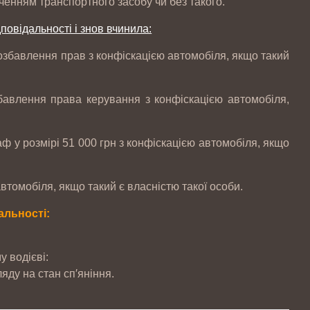
ченням транспортного засобу чи без такого.
повідальності і знов вчинила:
позбавлення прав з конфіскацією автомобіля, якщо такий
збавлення права керування з конфіскацією автомобіля,
ф у розмірі 51 000 грн з конфіскацією автомобіля, якщо
автомобіля, якщо такий є власністю такої особи.
альності:
 водієві:
яду на стан сп′яніння.