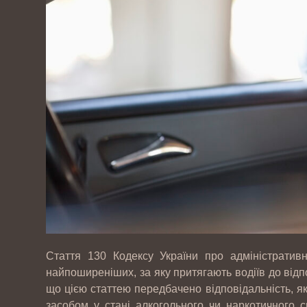
Стаття 130 Кодексу України про адміністратив
найпоширеніших, за яку притягають водіїв до відпо
що цією статтею передбачено відповідальність, я
засобом у стані алкогольного чи наркотичного с