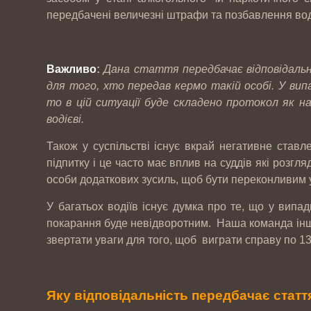
передбачені величезні штрафи та позбавлення вод
Важливо
:
Дана стаття передбачає відповідальн
для того, хто передав кермо такій особі. У вип
то в цій ситуації буде складено протокол як на
водієві.
Також у суспільстві існує вкрай негативне ставле
підпитку і це часто має вплив на суддів які розгля
особи додаткових зусиль, щоб бути переконливим у
У багатьох водіїв існує думка про те, що у випа
покарання буде невідворотним. Наша команда іншої 
звертати уваги для того, щоб виграти справу по 130
Яку відповідальність передбачає статт