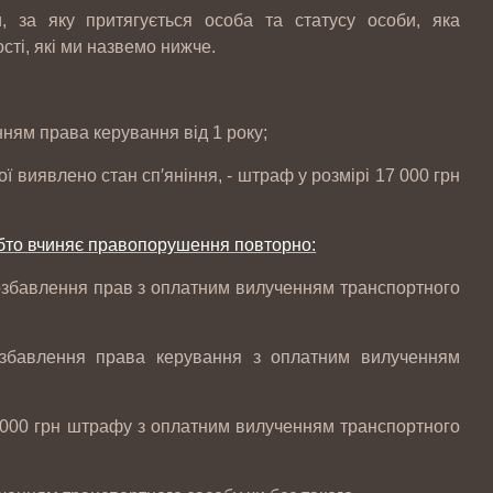
и, за яку притягується особа та статусу особи, яка
сті, які ми назвемо нижче.
нням права керування від 1 року;
кої виявлено стан сп′яніння, - штраф у розмірі 17 000 грн
обто вчиняє правопорушення повторно:
позбавлення прав з оплатним вилученням транспортного
позбавлення права керування з оплатним вилученням
 000 грн штрафу з оплатним вилученням транспортного