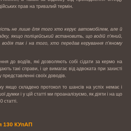
ійських прав на тривалий термін.
ість не лише для того хто керує автомобілем, але й
адку, якщо поліцейський встановить, що водій п′яний,
 водія так і на того, хто передав керування п′яному
ння до водіїв, які дозволяють собі сідати за кермо на
дають такі справи, і це вимагає від адвоката при захисті
 представленні своїх доводів.
дку якщо складено протокол то шансів на успіх немає і
думки і у цій статті ми проаналізуємо, як діяти і на що
 статті.
я 130 КУпАП