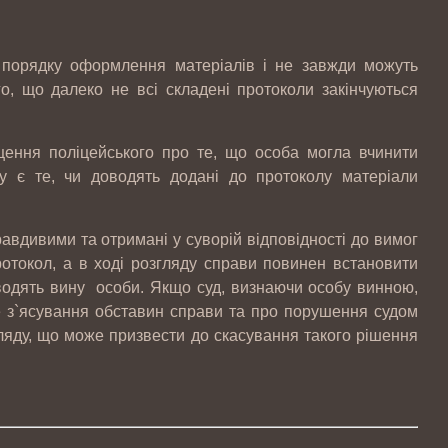
 порядку оформлення матеріалів і не завжди можуть
о, що далеко не всі складені протоколи закінчуються
ення поліцейського про те, що особа могла вчинити
 є те, чи доводять додані до протоколу матеріали
равдивими та отримані у суворій відповідності до вимог
ротокол, а в ході розгляду справи повинен встановити
водять вину особи. Якщо суд, визнаючи особу винною,
 з`ясування обставин справи та про порушення судом
гляду, що може призвести до скасування такого рішення