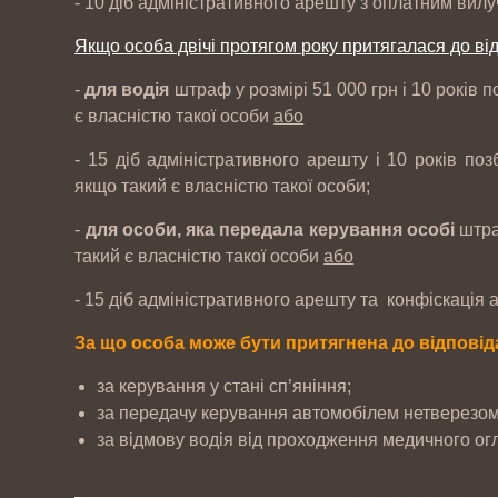
- 10 діб адміністративного арешту з оплатним вилу
Якщо особа двічі протягом року притягалася до від
-
для водія
штраф у розмірі 51 000 грн і 10 років 
є власністю такої особи
або
- 15 діб адміністративного арешту і 10 років по
якщо такий є власністю такої особи;
-
для особи, яка передала керування особі
штра
такий є власністю такої особи
або
- 15 діб адміністративного арешту та конфіскація 
За що особа може бути притягнена до відповід
за керування у стані сп’яніння;
за передачу керування автомобілем нетверезому
за відмову водія від проходження медичного огл