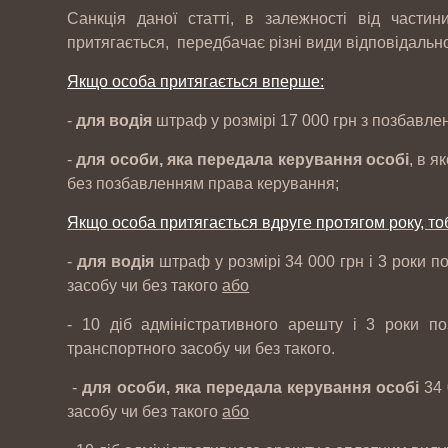
Санкція даної статті, в залежності від частин
притягається, передбачає різні види відповідально
Якщо особа притягається вперше:
-
для водія
штраф у розмірі 17 000 грн з позбавле
-
для особи, яка передала керування особі
, в я
без позбавленням права керування;
Якщо особа притягається вдруге протягом року, т
-
для водія
штраф у розмірі 34 000 грн і 3 роки 
засобу чи без такого
або
- 10 діб адміністративного арешту і 3 роки 
транспортного засобу чи без такого.
-
для особи, яка передала керування особі
34
засобу чи без такого
або