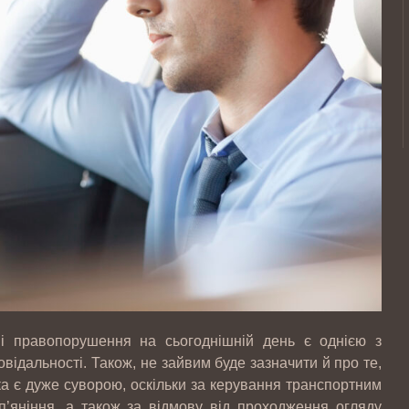
ні правопорушення на сьогоднішній день є однією з
відальності. Також, не зайвим буде зазначити й про те,
ка є дуже суворою, оскільки за керування транспортним
п’яніння, а також за відмову від проходження огляду