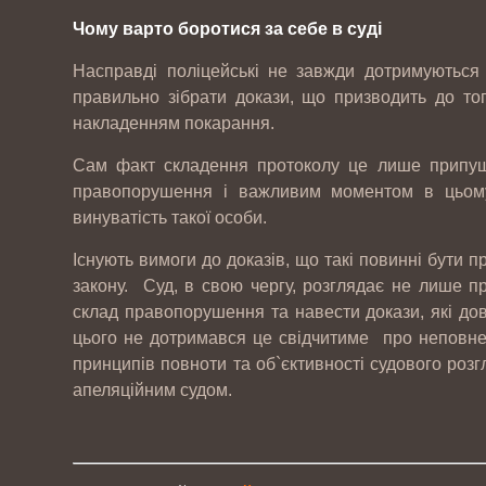
Чому варто боротися за себе в суді
Насправді поліцейські не завжди дотримуються
правильно зібрати докази, що призводить до тог
накладенням покарання.
Сам факт складення протоколу це лише припущ
правопорушення і важливим моментом в цьому
винуватість такої особи.
Існують вимоги до доказів, що такі повинні бути п
закону. Суд, в свою чергу, розглядає не лише п
склад правопорушення та навести докази, які до
цього не дотримався це свідчитиме про неповне
принципів повноти та об`єктивності судового роз
апеляційним судом.