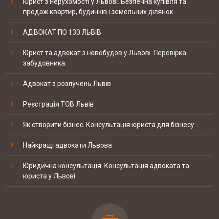
Юрист з нерухомості у Львові. Безпечна купівля та
продаж квартир, будинків і земельних ділянок
Скорочено підстави для проведення
позапланових податкових перевірок
12-09 2017
NOMO SP. z o.o.
АДВОКАТ ПО 130 ЛЬВІВ
Юрист та адвокат з новобудов у Львові. Перевірка
забудовника.
19-20 березня відбувались національні
судові змагання з медіа права
07-09 2017
ТОВ "Технології клімату та
Адвокат з розлучень Львів
автоматизації систем""
Реєстрація ТОВ Львів
КЕЙС: встановлення батьківства
Як створити бізнес. Консультація юриста для бізнесу
Найкращі адвокати Львова
КЕЙС: Закриття справи по ст. 130 КУпАП
Юридична консультація. Консультація адвоката та
юриста у Львові
КЕЙС: Повернення пенсійного збору при