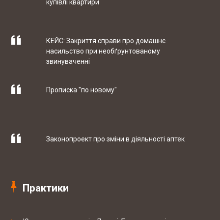
купівлі квартири
10-05 2017
ТОВ "РЕЙДЖ ЕНЕРДЖІ"
КЕЙС: Закриття справи про домашнє
насильство при необґрунтованому
07-04 2017
ТОВ "ЮБТ ГРУП"
звинуваченні
Прописка "по новому"
03-03 2017
Гуртівня ветеринарних препаратів ТОВ
"СІГМЕД УКРАЇНА"
Законопроект про зміни в діяльності аптек
29-09 2017
Західний експертно-консалтинговий
центр
Практики
Штрафи за порушення трудового
законодавства можуть знизити
20-09 2017
Мережа ветеринарних клінік EUROVET