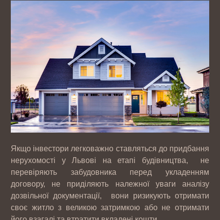
Якщо інвестори легковажно ставляться до придбання
нерухомості у Львові на етапі будівництва, не
перевіряють забудовника перед укладенням
договору, не приділяють належної уваги аналізу
дозвільної документації, вони ризикують отримати
своє житло з великою затримкою або не отримати
його взагалі та втратити вкладені кошти.