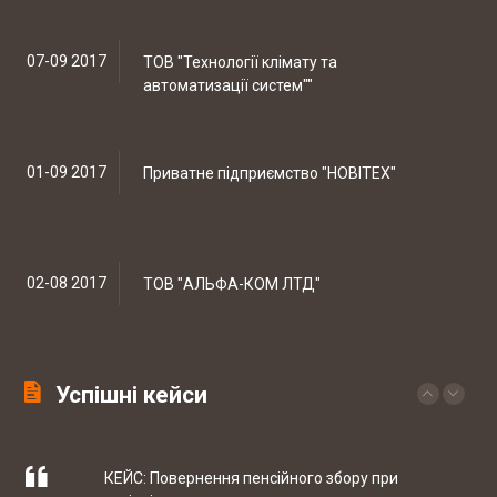
Скорочено підстави для проведення
позапланових податкових перевірок
07-09 2017
ТОВ "Технології клімату та
автоматизації систем""
19-20 березня відбувались національні
судові змагання з медіа права
01-09 2017
Приватне підприємство "НОВІТЕХ"
КЕЙС: встановлення батьківства
02-08 2017
ТОВ "АЛЬФА-КОМ ЛТД"
КЕЙС: Закриття справи по ст. 130 КУпАП
Успішні кейси
12-07 2017
Інтернет магазин автозапчастин CARS-
PARTS
КЕЙС: Повернення пенсійного збору при