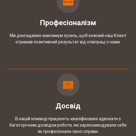
купівлі квартири
Професіоналізм
КЕЙС: Закриття справи про домашнє
насильство при необґрунтованому
Ми докладаємо максимум зусиль, щоб кожний наш Клієнт
звинуваченні
отримав позитивний результат від співпраці з нами.
Досвід
В нашій команді працюють кваліфіковані адвокати з
багаторічним досвідом роботи, які зарекомендували себе
як професіонали своєї справи.