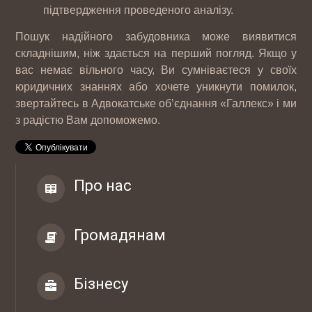
підтвердження проведеного аналізу.
Пошук надійного забудовника може виявитися
складнішим, ніж здається на перший погляд. Якщо у
вас немає вільного часу, Ви сумніваєтеся у своїх
юридичних знаннях або хочете уникнути помилок,
звертайтесь в Адвокатське об’єднання «Галлекс» і ми
з радістю Вам допоможемо.
12-07 2017
Інтернет магазин автозапчастин CARS-
Про нас
PARTS
Громадянам
10-05 2017
ТОВ "РЕЙДЖ ЕНЕРДЖІ"
Бізнесу