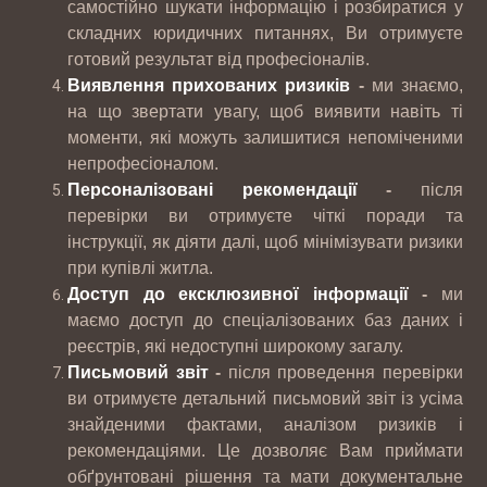
самостійно шукати інформацію і розбиратися у
складних юридичних питаннях, Ви отримуєте
готовий результат від професіоналів.
Виявлення прихованих ризиків
-
ми знаємо,
на що звертати увагу, щоб виявити навіть ті
моменти, які можуть залишитися непоміченими
непрофесіоналом.
Персоналізовані рекомендації
-
після
перевірки ви отримуєте чіткі поради та
інструкції, як діяти далі, щоб мінімізувати ризики
при купівлі житла.
Доступ до ексклюзивної інформації
-
ми
маємо доступ до спеціалізованих баз даних і
реєстрів, які недоступні широкому загалу.
Письмовий звіт
-
після проведення перевірки
ви отримуєте детальний письмовий звіт із усіма
знайденими фактами, аналізом ризиків і
рекомендаціями. Це дозволяє Вам приймати
обґрунтовані рішення та мати документальне