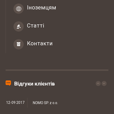
07-04 2017
ТОВ "ЮБТ ГРУП"
Іноземцям
Статті
03-03 2017
Гуртівня ветеринарних препаратів ТОВ
"СІГМЕД УКРАЇНА"
Контакти
29-09 2017
Західний експертно-консалтинговий
центр
Законопроект про зміни в діяльності аптек
20-09 2017
Мережа ветеринарних клінік EUROVET
Відгуки клієнтів
Штрафи за порушення трудового
законодавства можуть знизити
12-09 2017
NOMO SP. z o.o.