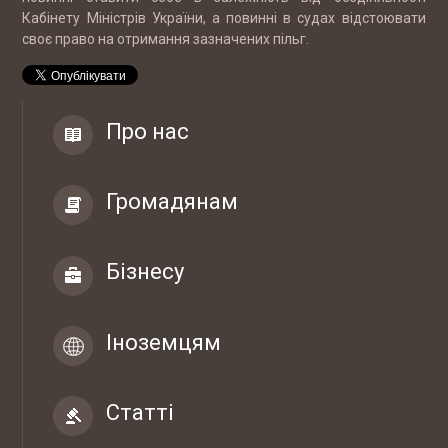
Кабінету Міністрів України, а повинні в судах відстоювати
своє право на отримання зазначених пільг.
12-07 2017
Інтернет магазин автозапчастин CARS-
Про нас
PARTS
Громадянам
10-05 2017
ТОВ "РЕЙДЖ ЕНЕРДЖІ"
Бізнесу
07-04 2017
ТОВ "ЮБТ ГРУП"
Іноземцям
Статті
03-03 2017
Гуртівня ветеринарних препаратів ТОВ
"СІГМЕД УКРАЇНА"