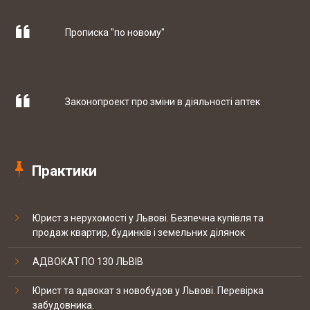
Прописка "по новому"
03-03 2017
Гуртівня ветеринарних препаратів ТОВ
"СІГМЕД УКРАЇНА"
Законопроект про зміни в діяльності аптек
29-09 2017
Західний експертно-консалтинговий
центр
Практики
Штрафи за порушення трудового
законодавства можуть знизити
20-09 2017
Мережа ветеринарних клінік EUROVET
Юрист з нерухомості у Львові. Безпечна купівля та
продаж квартир, будинків і земельних ділянок
Скорочено підстави для проведення
позапланових податкових перевірок
12-09 2017
NOMO SP. z o.o.
АДВОКАТ ПО 130 ЛЬВІВ
Юрист та адвокат з новобудов у Львові. Перевірка
забудовника.
19-20 березня відбувались національні