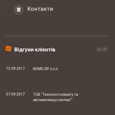
Контакти
29-09 2017
Західний експертно-консалтинговий
центр
Законопроект про зміни в діяльності аптек
20-09 2017
Мережа ветеринарних клінік EUROVET
Відгуки клієнтів
Штрафи за порушення трудового
законодавства можуть знизити
12-09 2017
NOMO SP. z o.o.
Скорочено підстави для проведення
позапланових податкових перевірок
07-09 2017
ТОВ "Технології клімату та
автоматизації систем""
19-20 березня відбувались національні