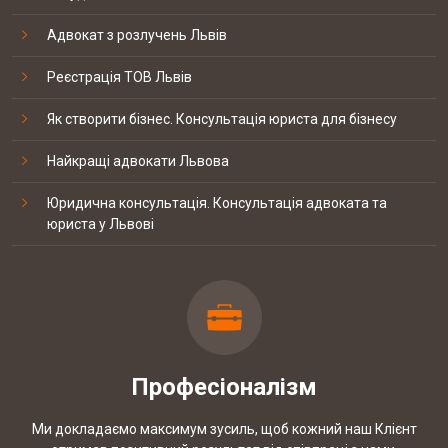
судові змагання з медіа права
07-09 2017
ТОВ "Технології клімату та
Адвокат з розлучень Львів
автоматизації систем""
Реєстрація ТОВ Львів
КЕЙС: встановлення батьківства
Як створити бізнес. Консультація юриста для бізнесу
Найкращі адвокати Львова
КЕЙС: Закриття справи по ст. 130 КУпАП
Юридична консультація. Консультація адвоката та
юриста у Львові
КЕЙС: Повернення пенсійного збору при
купівлі квартири
Професіоналізм
КЕЙС: Закриття справи про домашнє
насильство при необґрунтованому
Ми докладаємо максимум зусиль, щоб кожний наш Клієнт
звинуваченні