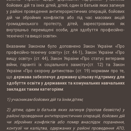
бойових дій та їхніх дітей, дітей, один із батьків яких загинув
у районі проведення антитерористичних операцій, бойових
дій чи збройних конфліктів або під час масових акцій
громадянського протесту, дітей, зареєстрованих як
внутрішньо переміщені особи, для здобуття професійно-
технічної та вищої освіти».
Вказаним Законом було доповнено Закон України «Про
професійно-технічну освіту» (ст. 44-1), Закон України «Про
вищу освіту» (ст. 44), Закон України «Про статус ветеранів
війни, гарантії їх соціального захисту»(ст. 12) та Закон
України «Про охорону дитинства» (ст. 19) нормами про те,
що
держава забезпечує державну цільову підтримку для
здобуття освіти у державних та комунальних навчальних
закладах таким категоріям
:
1) учасникам бойових дій та їхнім дітям;
2) дітям, один із батьків яких загинув (пропав безвісти) у
районі проведення антитерористичних операцій, бойових дій
чи збройних конфліктів або помер внаслідок поранення,
контузії чи каліцтва, одержаних у районі проведення АТО,