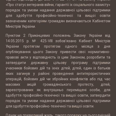
«Про статус ветеранів війни, гарантії їх соціального захисту»
порядок та умови надання державної цільової підтримки
для здобуття професійно-технічної та вищої освіти
зазначеним категоріям громадян визначаються Кабінетом
Міністрів України.
Пунктом 2 Прикінцевих положень Закону України від
14.05.2015 р. № 425-VIII зобов’язано Кабінет Міністрів
України протягом протягом одного місяця з дня
опублікування цього Закону привести свої нормативно-
правові акти у відповідність із цим Законом, розробити та
затвердити державну цільову програму підтримки
учасників бойових дій та їхніх дітей, дітей, один із батьків
яких загинув у районі проведення антитерористичних
операцій, бойових дій чи збройних конфліктів або під час
масових акцій громадянського протесту, дітей,
зареєстрованих як внутрішньо переміщені особи, для
здобуття професійно-технічної та вищої освіти, затвердити
порядок та умови надання державної цільової підтримки
для здобуття професійно-технічної та вищої освіти.
Однак на превеликий жаль такого порядку на сьогоднішній