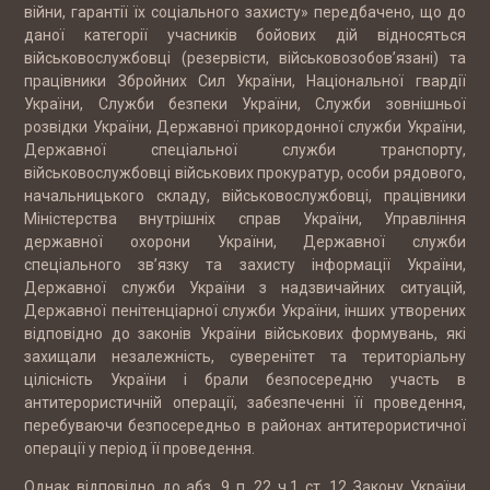
війни, гарантії їх соціального захисту» передбачено, що до
даної категорії учасників бойових дій відносяться
військовослужбовці (резервісти, військовозобов’язані) та
працівники Збройних Сил України, Національної гвардії
України, Служби безпеки України, Служби зовнішньої
розвідки України, Державної прикордонної служби України,
Державної спеціальної служби транспорту,
військовослужбовці військових прокуратур, особи рядового,
начальницького складу, військовослужбовці, працівники
Міністерства внутрішніх справ України, Управління
державної охорони України, Державної служби
спеціального зв’язку та захисту інформації України,
Державної служби України з надзвичайних ситуацій,
Державної пенітенціарної служби України, інших утворених
відповідно до законів України військових формувань, які
захищали незалежність, суверенітет та територіальну
цілісність України і брали безпосередню участь в
антитерористичній операції, забезпеченні її проведення,
перебуваючи безпосередньо в районах антитерористичної
операції у період її проведення.
Однак відповідно до абз. 9 п. 22 ч.1 ст. 12 Закону України