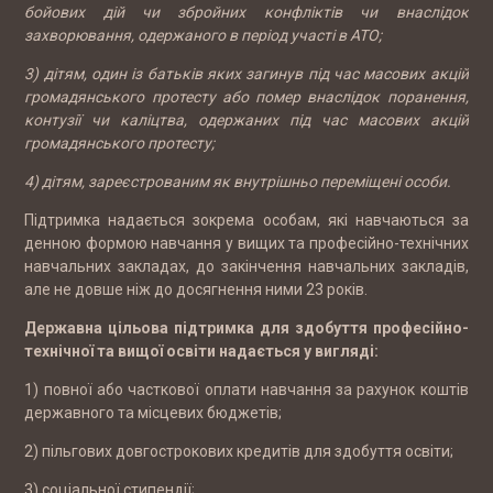
бойових дій чи збройних конфліктів чи внаслідок
захворювання, одержаного в період участі в АТО;
3) дітям, один із батьків яких загинув під час масових акцій
громадянського протесту або помер внаслідок поранення,
контузії чи каліцтва, одержаних під час масових акцій
громадянського протесту;
4) дітям, зареєстрованим як внутрішньо переміщені особи.
Підтримка надається зокрема особам, які навчаються за
денною формою навчання у вищих та професійно-технічних
навчальних закладах, до закінчення навчальних закладів,
але не довше ніж до досягнення ними 23 років.
Державна цільова підтримка для здобуття професійно-
технічної та вищої освіти надається у вигляді:
1) повної або часткової оплати навчання за рахунок коштів
державного та місцевих бюджетів;
2) пільгових довгострокових кредитів для здобуття освіти;
3) соціальної стипендії;