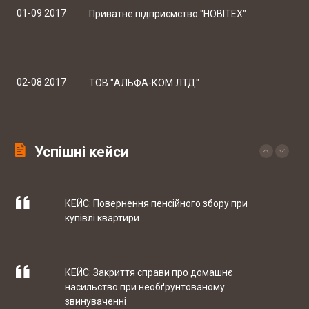
судові змагання з медіа права
01-09 2017
Приватне підприємство "НОВІТЕХ"
КЕЙС: встановлення батьківства
02-08 2017
ТОВ "АЛЬФА-КОМ ЛТД"
КЕЙС: Закриття справи по ст. 130 КУпАП
Успішні кейси
12-07 2017
Інтернет магазин автозапчастин CARS-
PARTS
КЕЙС: Повернення пенсійного збору при
купівлі квартири
10-05 2017
ТОВ "РЕЙДЖ ЕНЕРДЖІ"
КЕЙС: Закриття справи про домашнє
насильство при необґрунтованому
07-04 2017
ТОВ "ЮБТ ГРУП"
звинуваченні