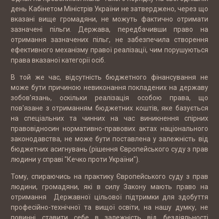
день Кабінетом Міністрів України не затверджено, через що
вказані вище громадяни, не можуть фактично отримати
зазначені пільги. Держава, передбачивши право на
отримання зазначених пільг, не забезпечила створення
ефективного механізму правої реалізації, чим порушуються
права вказаної категорії осіб.
В той же час, відсутність бюджетного фінансування не
може бути причиною невиконання покладених на державу
зобов'язань, оскільки реалізація особою права, що
пов'язане з отриманням бюджетних коштів, яке базується
на спеціальних та чинних на час виникнення спірних
правовідносин нормативно-правових актах національного
законодавства, не може бути поставлена у залежність від
бюджетних асигнувань (рішення Європейського суду з прав
людини у справі "Кечко проти України").
Тому, спираючись на практику Європейського суду з прав
людини, громадяни, які в силу Закону мають право на
отримання Державної цільової підтримки для здобуття
професійно-технічної та вищої освіти, на нашу думку, не
повинні ставити себе в залежність від бездіяльності